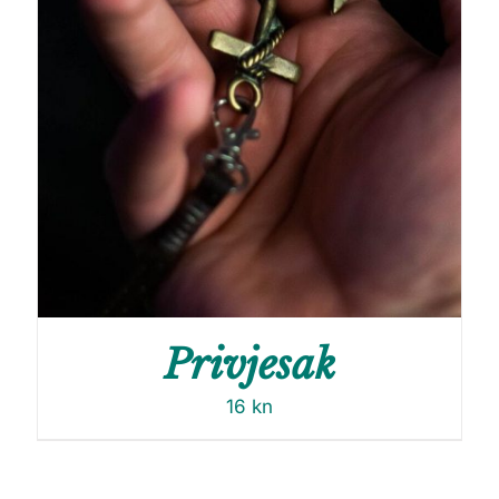
Privjesak
16
kn