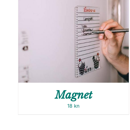
Magnet
18
kn