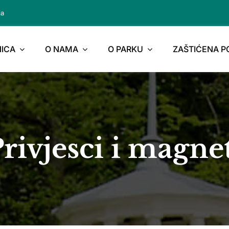
ja
ICA
O NAMA
O PARKU
ZAŠTIĆENA 
rivjesci i magne