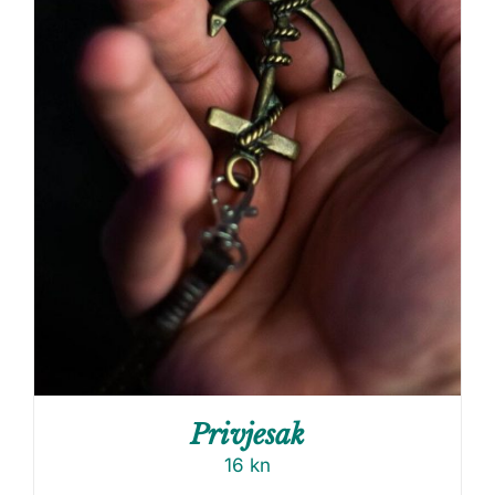
Privjesak
16
kn