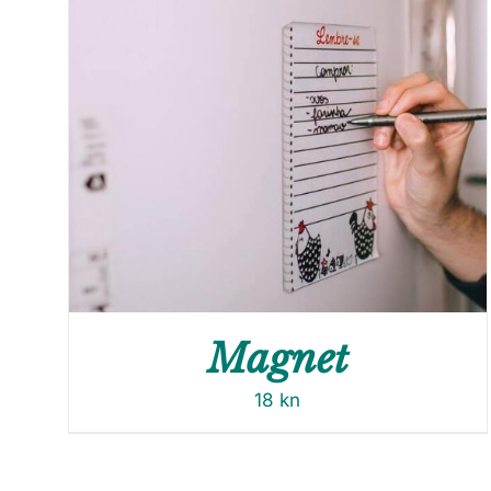
Magnet
18
kn