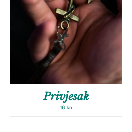
Privjesak
16
kn