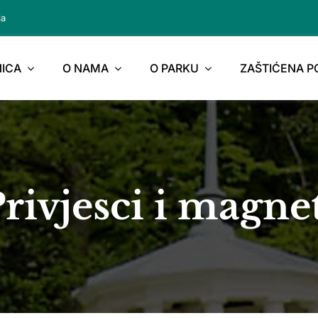
ja
ICA
O NAMA
O PARKU
ZAŠTIĆENA 
rivjesci i magne