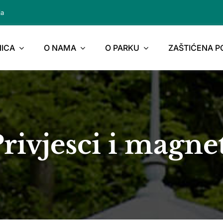
ja
ICA
O NAMA
O PARKU
ZAŠTIĆENA 
rivjesci i magne