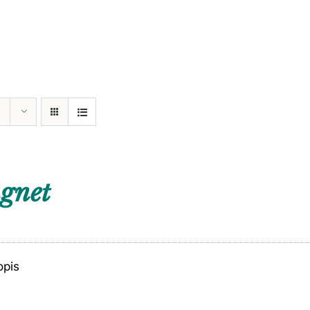
gnet
opis