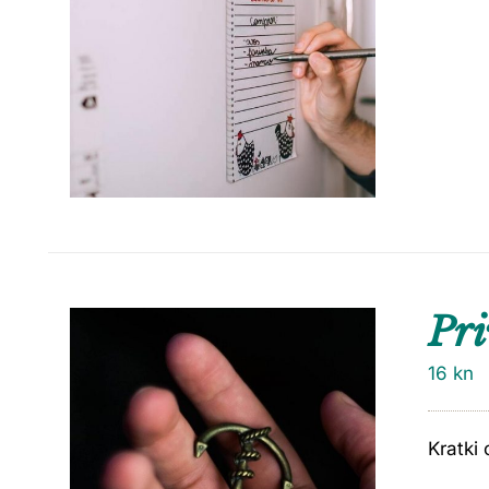
Pri
16
kn
Kratki 