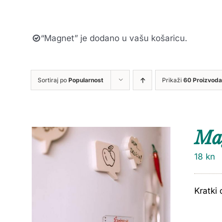
“Magnet” je dodano u vašu košaricu.
Sortiraj po
Popularnost
Prikaži
60 Proizvoda
Ma
18
kn
Kratki 