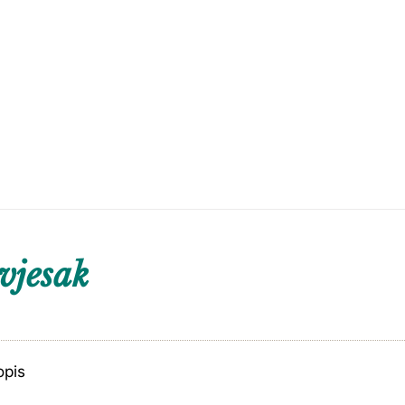
vjesak
opis