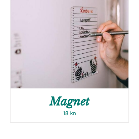
Magnet
18
kn