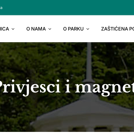
ja
ICA
O NAMA
O PARKU
ZAŠTIĆENA 
rivjesci i magne