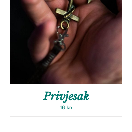
Privjesak
16
kn