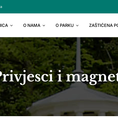
ja
ICA
O NAMA
O PARKU
ZAŠTIĆENA 
rivjesci i magne