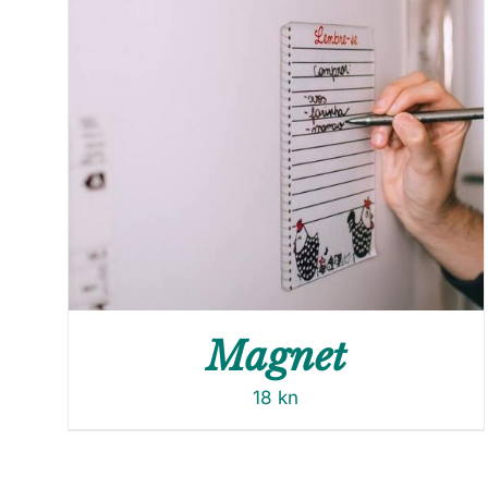
Magnet
18
kn