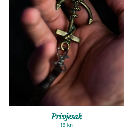
Privjesak
16
kn