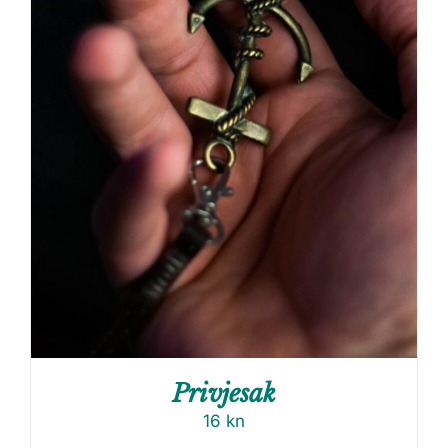
Privjesak
16
kn