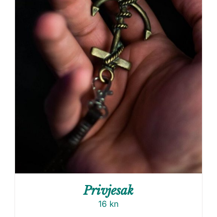
Privjesak
16
kn