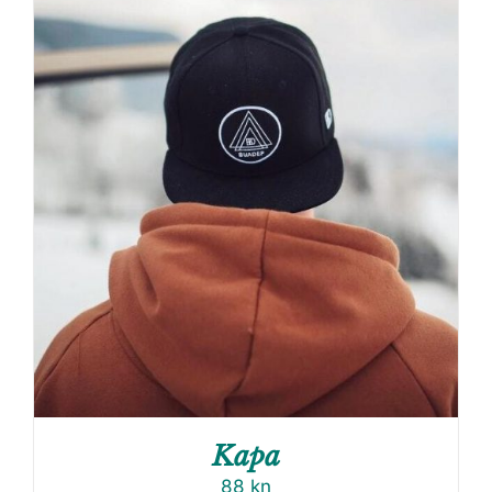
Kapa
88
kn