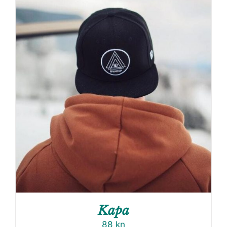
Kapa
88
kn