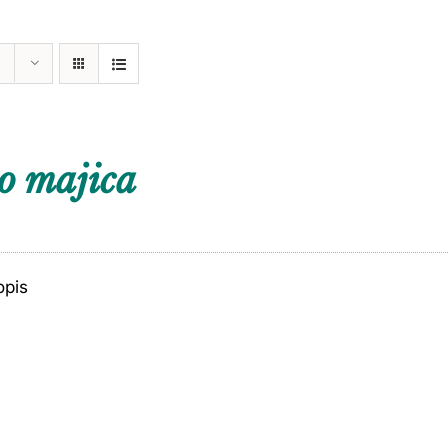
o majica
opis