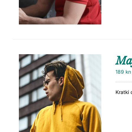
Maj
189
kn
Kratki 