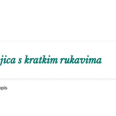
ica s kratkim rukavima
opis