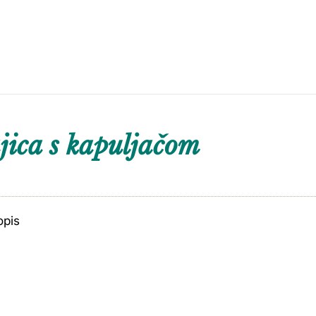
ica s kapuljačom
opis