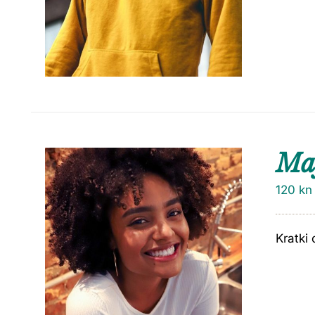
Maj
120
kn
Kratki 