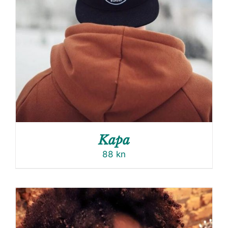
Kapa
88
kn