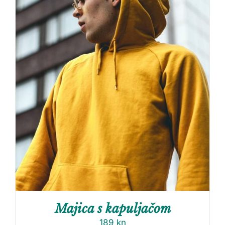
Majica s kapuljačom
189
kn