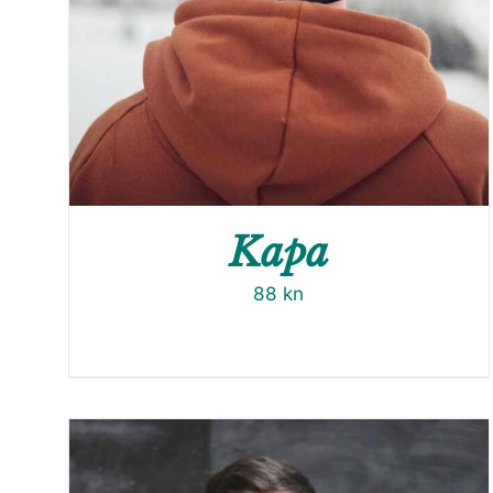
Kapa
88
kn