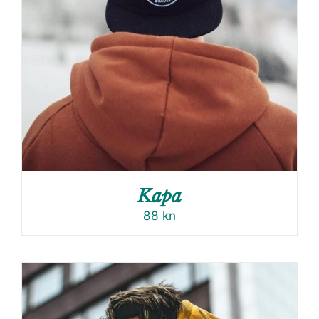
Kapa
88
kn