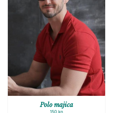
Polo majica
150
kn