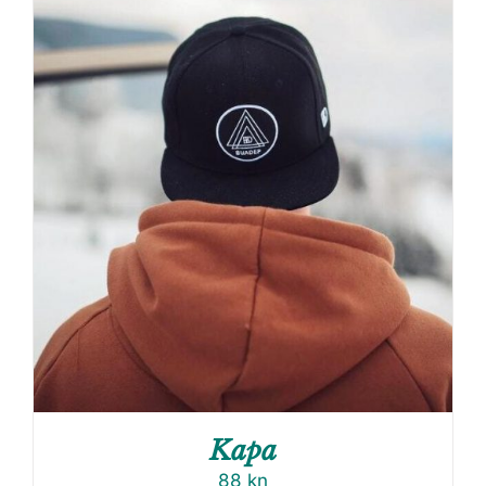
Kapa
88
kn