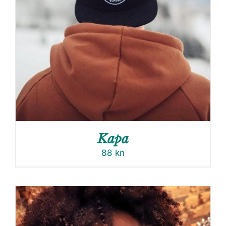
Kapa
88
kn