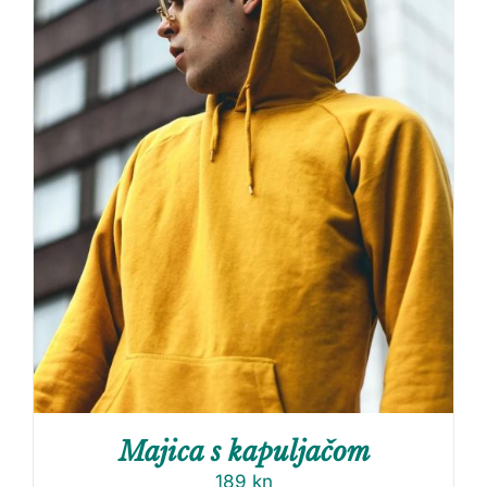
Majica s kapuljačom
189
kn