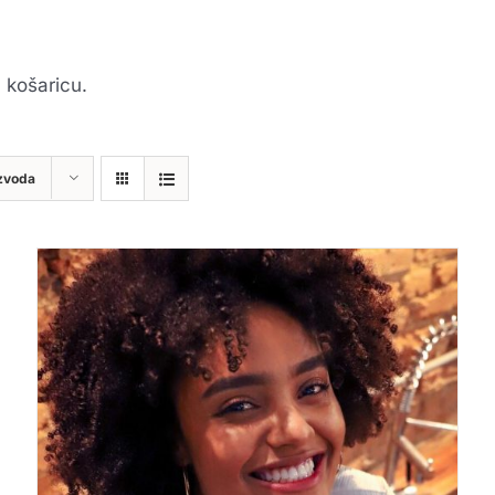
 košaricu.
zvoda