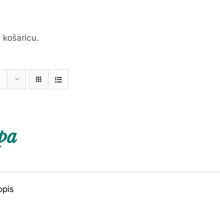
 košaricu.
pa
opis