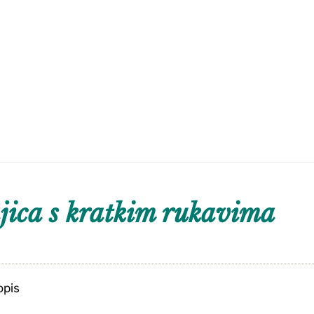
ica s kratkim rukavima
opis