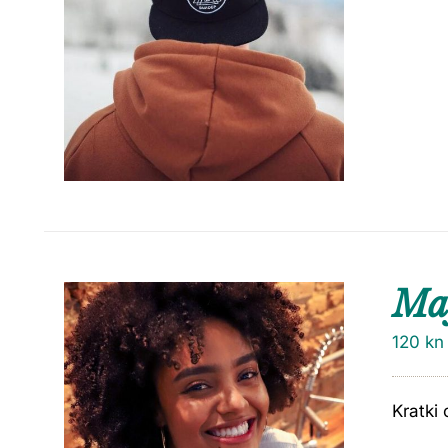
Maj
120
kn
Kratki 