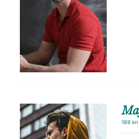
Maj
189
kn