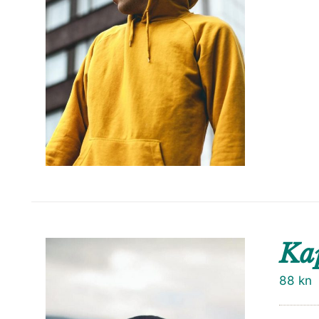
Ka
88
kn