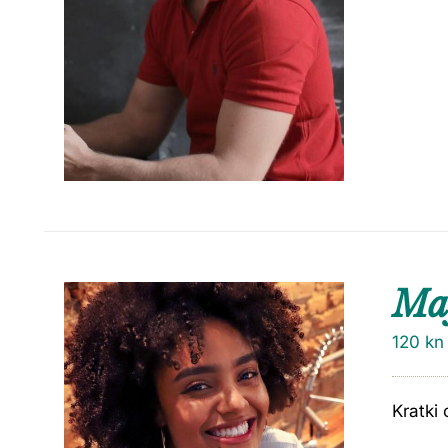
Maj
120
kn
Kratki 