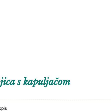
ica s kapuljačom
opis