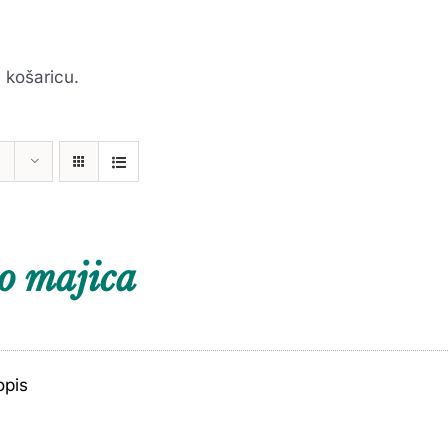
 košaricu.
o majica
opis