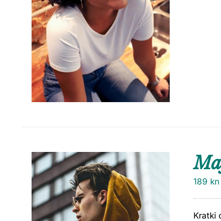
Maj
189
kn
Kratki 