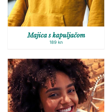
Majica s kapuljačom
189
kn