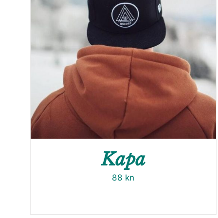
Kapa
88
kn