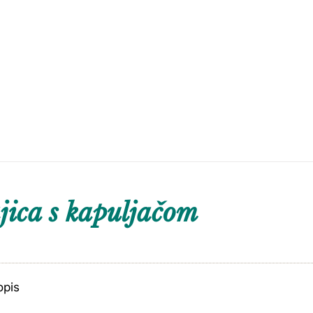
ica s kapuljačom
opis