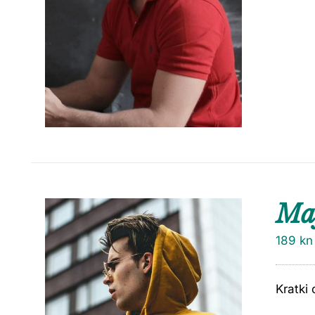
Maj
189
kn
Kratki 