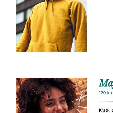
Maj
120
kn
Kratki 