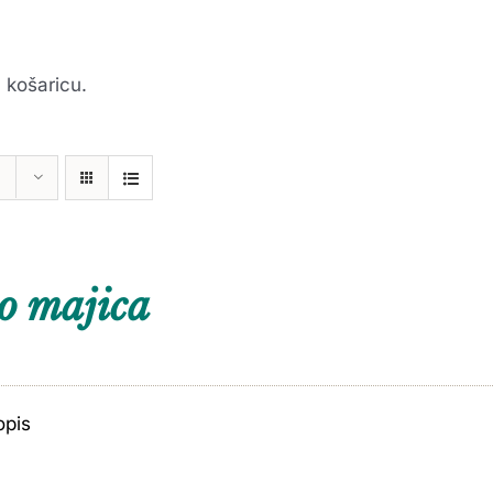
 košaricu.
o majica
opis