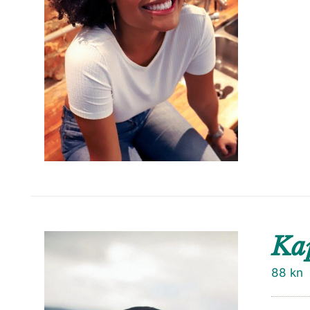
Ka
88
kn