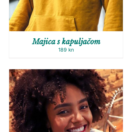
Majica s kapuljačom
189
kn