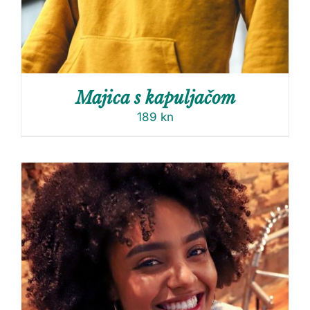
Majica s kapuljačom
189
kn