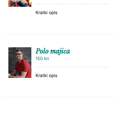
Kratki opis
Polo majica
150
kn
Kratki opis