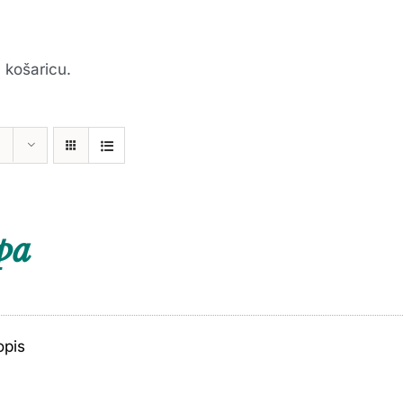
 košaricu.
pa
opis