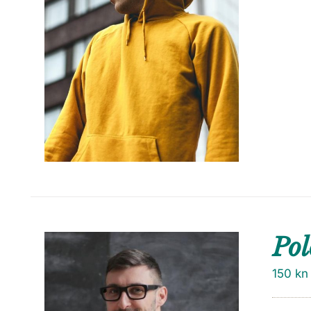
Pol
150
kn