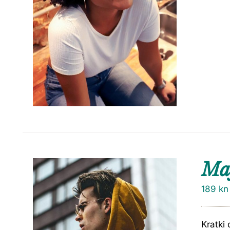
Maj
189
kn
Kratki 