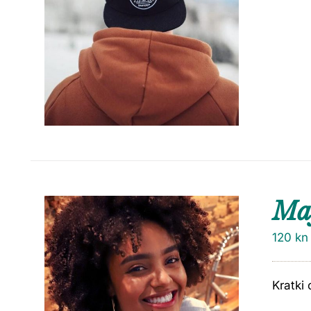
Maj
120
kn
Kratki 