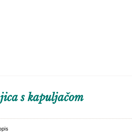
ica s kapuljačom
opis