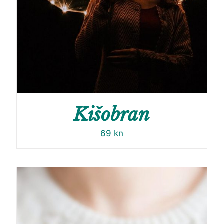
Kišobran
69
kn