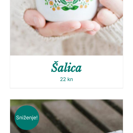
Šalica
22
kn
Sniženje!