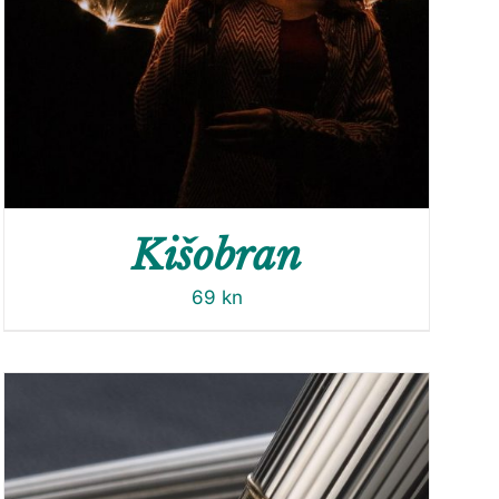
Kišobran
69
kn