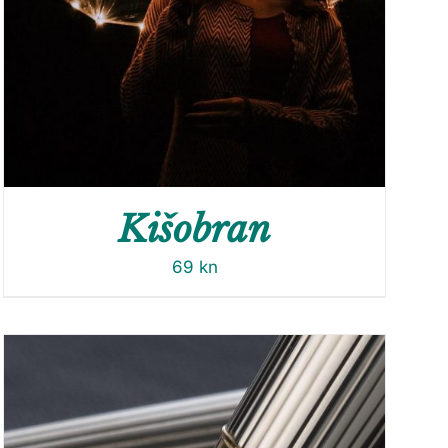
Kišobran
69
kn