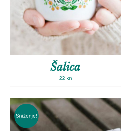
Šalica
22
kn
Sniženje!