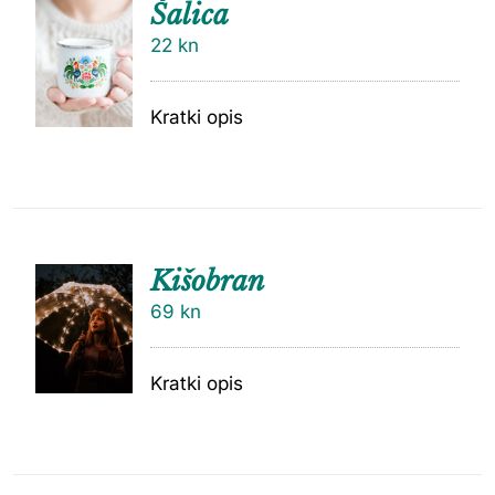
Šalica
22
kn
Kratki opis
Kišobran
69
kn
Kratki opis