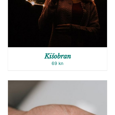
Kišobran
69
kn