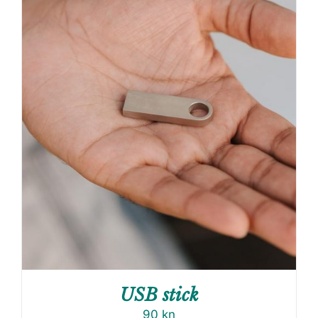
USB stick
90
kn