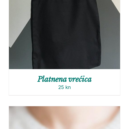
Platnena vrećica
25
kn