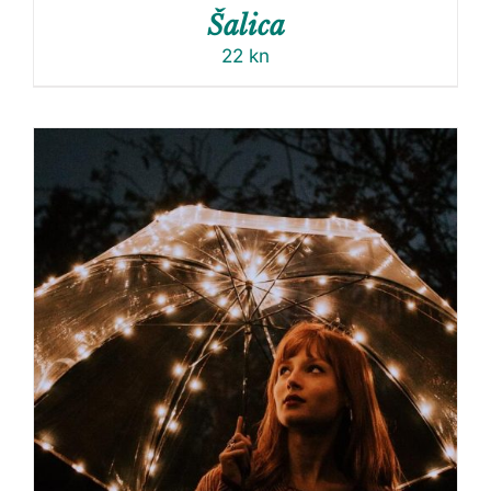
Šalica
22
kn