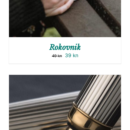
Rokovnik
39
kn
49
kn