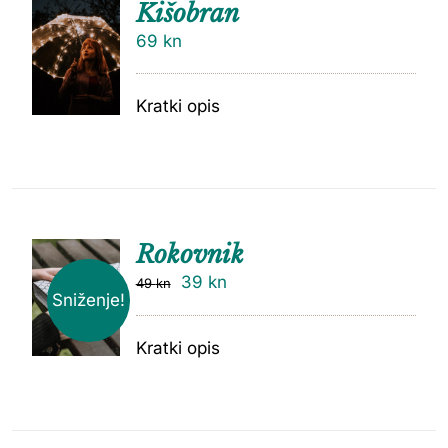
Kišobran
69
kn
Kratki opis
Rokovnik
39
kn
49
kn
Sniženje!
Kratki opis