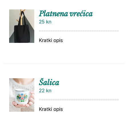
Platnena vrećica
25
kn
Kratki opis
Šalica
22
kn
Kratki opis