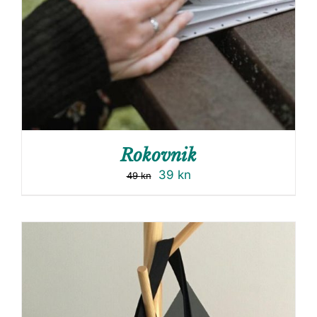
Rokovnik
39
kn
49
kn