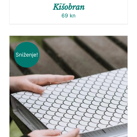
Kišobran
69
kn
Sniženje!