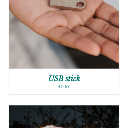
USB stick
90
kn