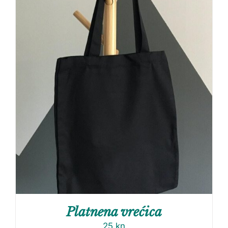
Platnena vrećica
25
kn