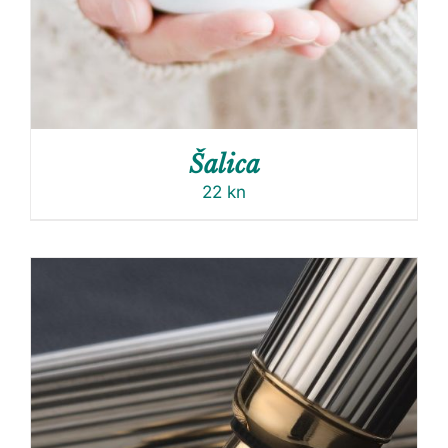
Šalica
22
kn