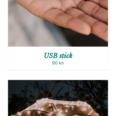
USB stick
90
kn