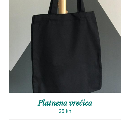
Platnena vrećica
25
kn