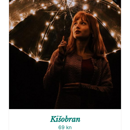
Kišobran
69
kn