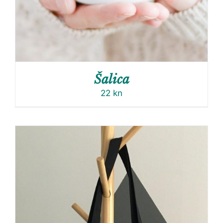
Šalica
22
kn