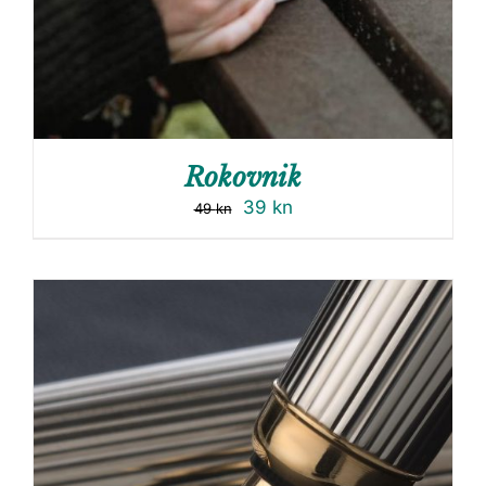
Rokovnik
39
kn
49
kn