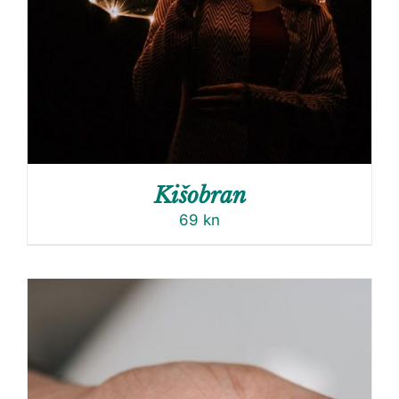
Kišobran
69
kn