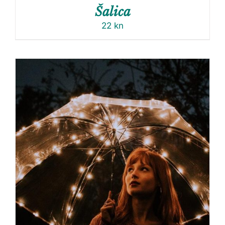
Šalica
22
kn