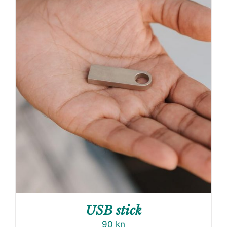
USB stick
90
kn