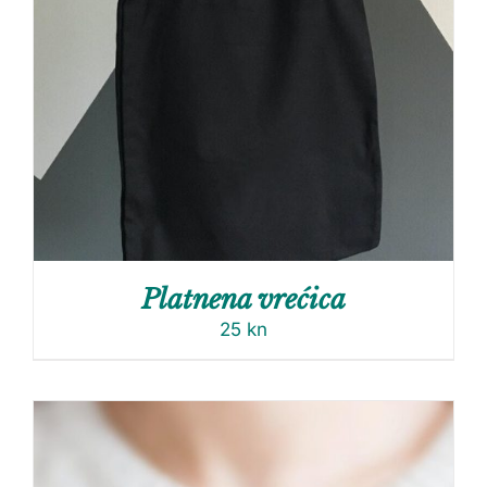
Platnena vrećica
25
kn