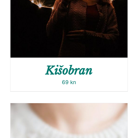
Kišobran
69
kn