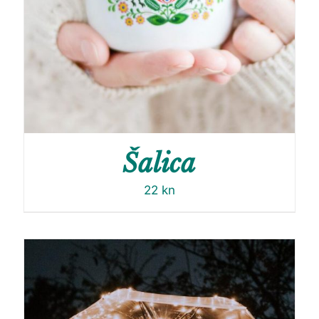
Šalica
22
kn