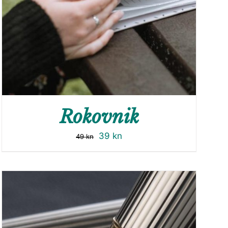
Rokovnik
39
kn
49
kn