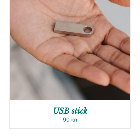
USB stick
90
kn