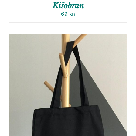
Kišobran
69
kn