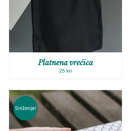
Platnena vrećica
25
kn
Sniženje!