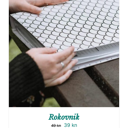
Rokovnik
39
kn
49
kn