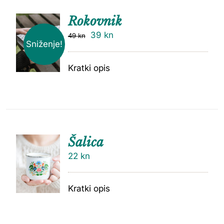
Rokovnik
39
kn
49
kn
Sniženje!
Kratki opis
Šalica
22
kn
Kratki opis