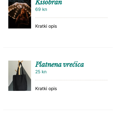
Kišobran
69
kn
Kratki opis
Platnena vrećica
25
kn
Kratki opis