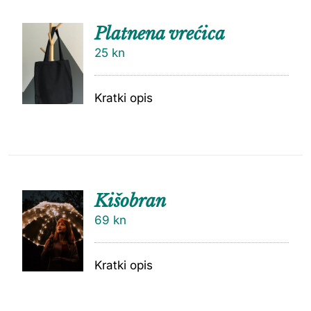
Platnena vrećica
25
kn
Kratki opis
Kišobran
69
kn
Kratki opis