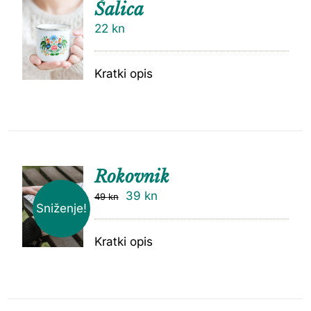
Šalica
22
kn
Kratki opis
Rokovnik
39
kn
49
kn
Sniženje!
Kratki opis