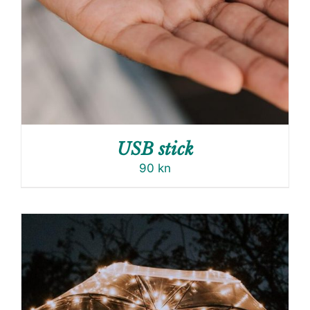
USB stick
90
kn