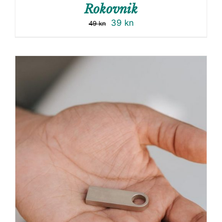
Rokovnik
39
kn
49
kn