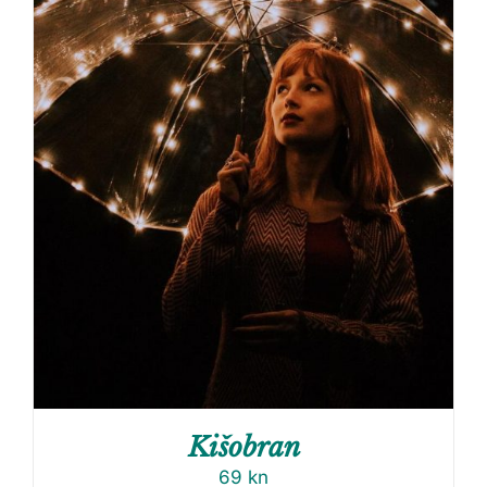
Kišobran
69
kn