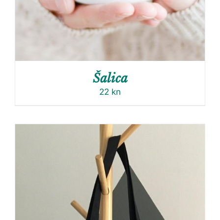
Šalica
22
kn