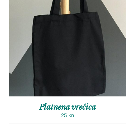
Platnena vrećica
25
kn