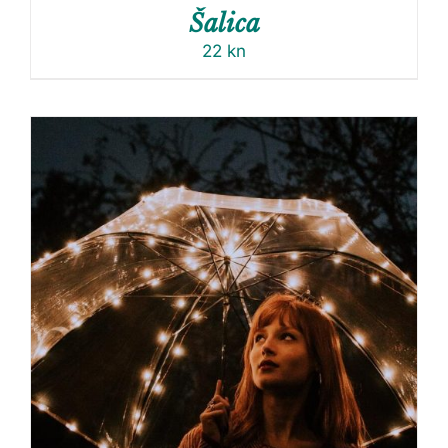
Šalica
22
kn