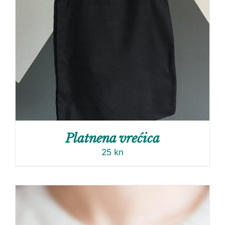
Platnena vrećica
25
kn