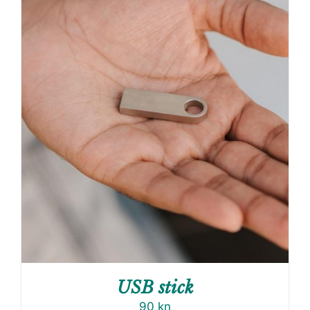
USB stick
90
kn