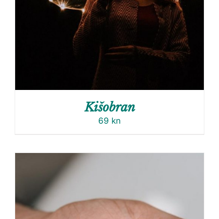
Kišobran
69
kn