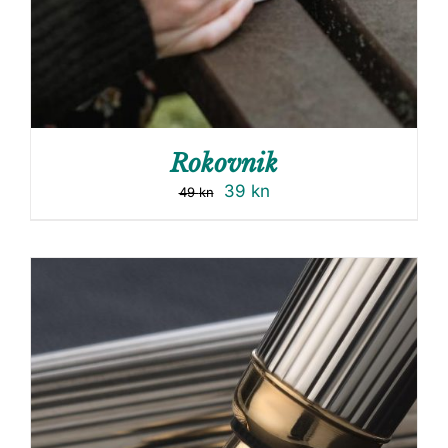
Rokovnik
39
kn
49
kn