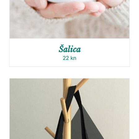
Šalica
22
kn