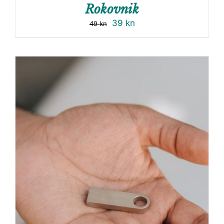
Rokovnik
39
kn
49
kn