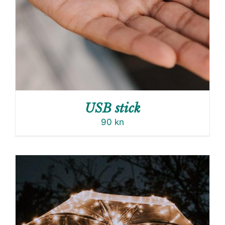
USB stick
90
kn