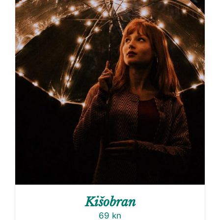
Kišobran
69
kn