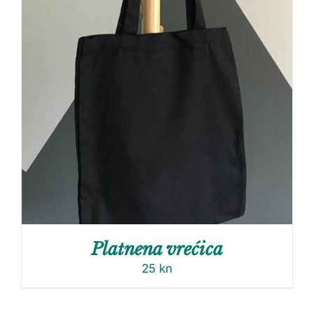
Platnena vrećica
25
kn