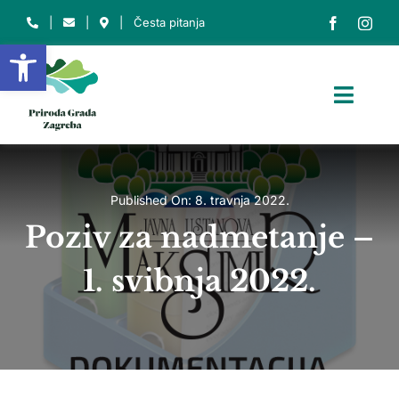
Skip
|
|
|
Česta pitanja
to
Open toolbar
content
Toggl
Navig
NASLOVNICA
O NAMA
Published On: 8. travnja 2022.
Poziv za nadmetanje –
O PARKU
1. svibnja 2022.
ZAŠTIĆENA PODRUČJA
EDU. CENTAR
INFO
Traži...